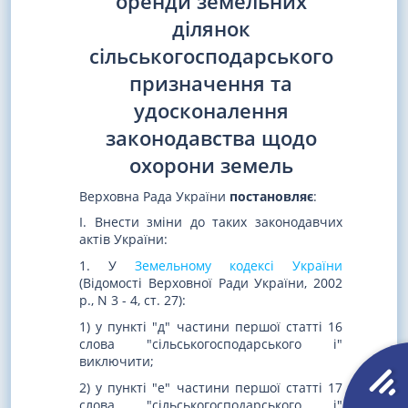
оренди земельних
ділянок
сільськогосподарського
призначення та
удосконалення
законодавства щодо
охорони земель
Верховна Рада України
постановляє
:
I. Внести зміни до таких законодавчих
актів України:
1. У
Земельному кодексі України
(Відомості Верховної Ради України, 2002
р., N 3 - 4, ст. 27):
1) у пункті "д" частини першої статті 16
слова "сільськогосподарського і"
виключити;
2) у пункті "е" частини першої статті 17
слова "сільськогосподарського і"