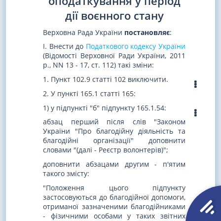
оподаткування у період
дії воєнного стану
Верховна Рада України
постановляє
:
I. Внести до
Податкового кодексу України
(Відомості Верховної Ради України, 2011
р., NN 13 - 17, ст. 112) такі зміни:
1. Пункт 102.9 статті 102 виключити.
2. У пункті 165.1 статті 165:
1) у підпункті "б" підпункту 165.1.54:
абзац перший після слів "Законом
України "Про благодійну діяльність та
благодійні організації" доповнити
словами "(далі - Реєстр волонтерів)";
доповнити абзацами другим - п'ятим
такого змісту:
"Положення цього підпункту
застосовуються до благодійної допомоги,
отриманої зазначеними благодійниками
- фізичними особами у таких звітних