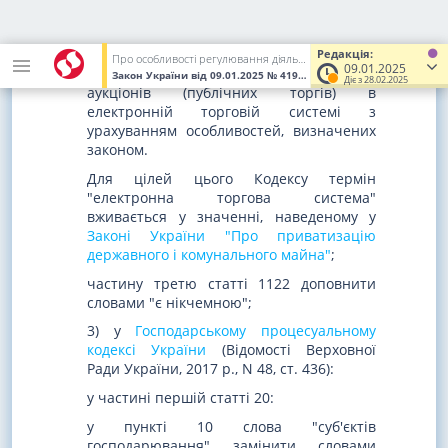
учасником (засновником) яких є держава,
Автономна Республіка Крим або
територіальна громада, укладаються за
Редакція:
Про особливості регулювання діяльності юридичних осіб окремих організаційно-правових форм у перехідний період та об'єднань юридичних осіб
09.01.2025
результатами проведення електронних
Закон України
від 09.01.2025
№ 4196-IX
(Увага! Попередня реда
Діє з 28.02.2025
аукціонів (публічних торгів) в
електронній торговій системі з
урахуванням особливостей, визначених
законом.
Для цілей цього Кодексу термін
"електронна торгова система"
вживається у значенні, наведеному у
Законі України "Про приватизацію
державного і комунального майна"
;
частину третю статті 1122 доповнити
словами "є нікчемною";
3) у
Господарському процесуальному
кодексі України
(Відомості Верховної
Ради України, 2017 р., N 48, ст. 436):
у частині першій статті 20:
у пункті 10 слова "суб'єктів
господарювання" замінити словами