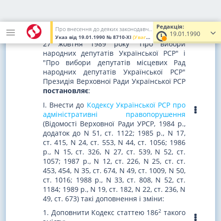
про вибори народних
депутатів
Редакція:
Про внесення до деяких законодавчих актів Української РСР доповнень і змін, що випливають з законів про вибори народних депутатів
Відповідно до Законів Української РСР від
19.01.1990
Указ
від 19.01.1990
№ 8710-XI
(Увага! Попередня редакція.)
27 жовтня 1989 року "Про вибори
народних депутатів Української РСР" і
"Про вибори депутатів місцевих Рад
народних депутатів Української РСР"
Президія Верховної Ради Української РСР
постановляє
:
I. Внести до
Кодексу Української РСР про
адміністративні правопорушення
(Відомості Верховної Ради УРСР, 1984 р.,
додаток до N 51, ст. 1122; 1985 р., N 17,
ст. 415, N 24, ст. 553, N 44, ст. 1056; 1986
р., N 15, ст. 326, N 27, ст. 539, N 52, ст.
1057; 1987 р., N 12, ст. 226, N 25, ст. ст.
453, 454, N 35, ст. 674, N 49, ст. 1009, N 50,
ст. 1016; 1988 р., N 33, ст. 808, N 52, ст.
1184; 1989 р., N 19, ст. 182, N 22, ст. 236, N
49, ст. 673) такі доповнення і зміни:
2
1. Доповнити Кодекс статтею 186
такого