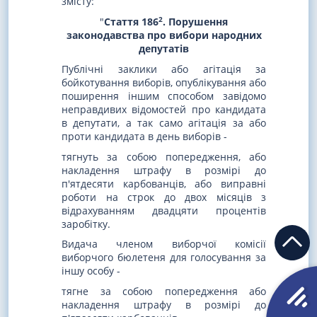
змісту:
2
"
Стаття 186
. Порушення
законодавства про вибори народних
депутатів
Публічні заклики або агітація за
бойкотування виборів, опублікування або
поширення іншим способом завідомо
неправдивих відомостей про кандидата
в депутати, а так само агітація за або
проти кандидата в день виборів -
тягнуть за собою попередження, або
накладення штрафу в розмірі до
п'ятдесяти карбованців, або виправні
роботи на строк до двох місяців з
відрахуванням двадцяти процентів
заробітку.
Видача членом виборчої комісії
виборчого бюлетеня для голосування за
іншу особу -
тягне за собою попередження або
накладення штрафу в розмірі до