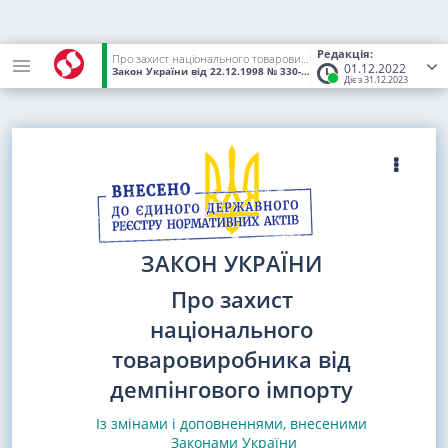
Редакція:
Про захист національного товаровиробника від демпінгового імпорту
01.12.2022
Закон України
від 22.12.1998
№ 330-XIV
(Статус:
Чинний)
Діє з 31.12.2023
ЗАКОН УКРАЇНИ
Про захист
національного
товаровиробника від
демпінгового імпорту
Із змінами і доповненнями, внесеними
Законами
України