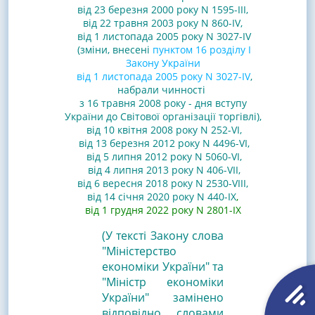
від 23 березня 2000 року N 1595-III
,
від 22 травня 2003 року N 860-IV
,
від 1 листопада 2005 року N 3027-IV
(зміни, внесені
пунктом 16 розділу I
Закону України
від 1 листопада 2005 року N 3027-IV
,
набрали чинності
з 16 травня 2008 року - дня вступу
України до Світової організації торгівлі),
від 10 квітня 2008 року N 252-VI
,
від 13 березня 2012 року N 4496-VI
,
від 5 липня 2012 року N 5060-VI
,
від 4 липня 2013 року N 406-VII
,
від 6 вересня 2018 року N 2530-VIII
,
від 14 січня 2020 року N 440-IX
,
від 1 грудня 2022 року N 2801-IX
(У тексті Закону слова
"Міністерство
економіки України" та
"Міністр економіки
України" замінено
відповідно словами