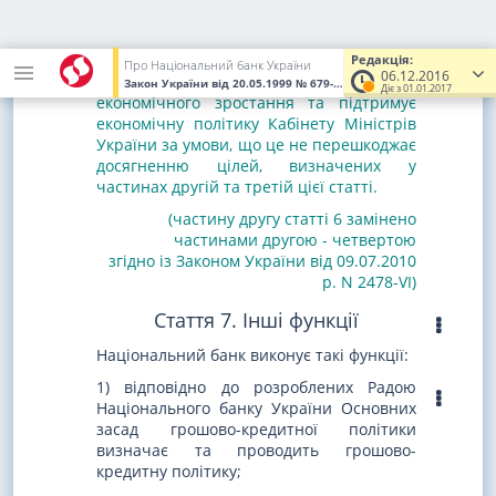
згідно із Законом України від 18.06.2015
р. N 541-VIII)
Національний банк також сприяє
Редакція:
Про Національний банк України
06.12.2016
додержанню стійких темпів
Закон України
від 20.05.1999
№ 679-XIV
(Увага! Попередня реда
Діє з 01.01.2017
економічного зростання та підтримує
економічну політику Кабінету Міністрів
України за умови, що це не перешкоджає
досягненню цілей, визначених у
частинах другій та третій цієї статті.
(частину другу статті 6 замінено
частинами другою - четвертою
згідно із Законом України від 09.07.2010
р. N 2478-VI)
Стаття 7. Інші функції
Національний банк виконує такі функції:
1) відповідно до розроблених Радою
Національного банку України Основних
засад грошово-кредитної політики
визначає та проводить грошово-
кредитну політику;