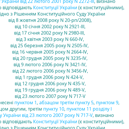
України від 22 лютого 2001 року N 2272-III
, визнано
 відповідають
Конституції України
(є конституційними),
ідно з Рішенням Конституційного Суду України
від 8 жовтня 2008 року N 20-рп/2008)
,
від 10 січня 2002 року N 2921-III
,
від 17 січня 2002 року N 2980-III
,
від 3 квітня 2003 року N 660-IV
,
від 25 березня 2005 року N 2505-IV
,
від 16 червня 2005 року N 2664-IV
,
від 20 грудня 2005 року N 3235-IV
,
від 9 лютого 2006 року N 3421-IV
,
від 22 лютого 2006 року N 3456-IV
,
від 1 грудня 2006 року N 424-V,
від 12 грудня 2006 року N 435-V
,
від 19 грудня 2006 року N 489-V
,
від 23 лютого 2007 року N 717-V
несені
пунктом 1
,
абзацом третім пункту 5
,
пунктом 9
,
ом другим, третім
пункту 10
,
пунктом 11 розділу I
 України від 23 лютого 2007 року N 717-V
, визнано
 відповідають
Конституції України
(є конституційними),
ідно з Рішенням Конституційного Суду України