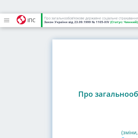
Про загальнообов'язкове державне соціальне страхуванн
ІПС
Закон України
від 23.09.1999
№ 1105-XIV
(Статус:
Чинний)
Про загальнооб
(зміни