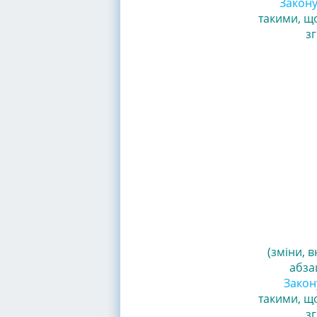
Закону 
такими, що
зг
(зміни, в
абзац
Закону
такими, що
зг