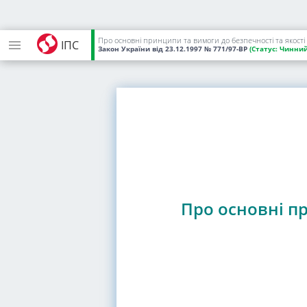
Про основні принципи та вимоги до безпечності та якості
ІПС
Закон України
від 23.12.1997
№ 771/97-ВР
(Статус:
Чинний
Про основні пр