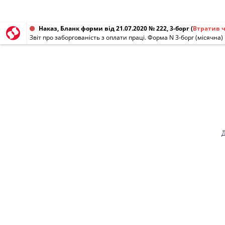
Наказ, Бланк форми від 21.07.2020 № 222, 3-борг
(
Втратив 
Звіт про заборгованість з оплати праці. Форма N 3-борг (місячна)