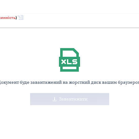
чинність
)
Документ буде завантажений на жорсткий диск вашим браузеро
Завантажити