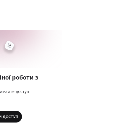
ної роботи з
римайте доступ
И ДОСТУП