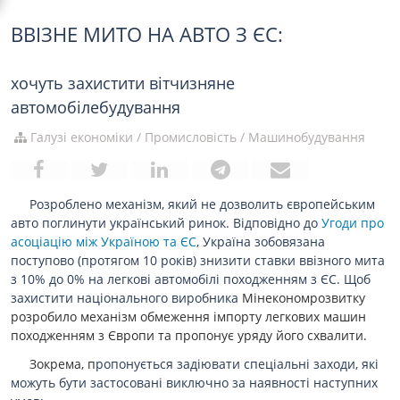
ВВІЗНЕ МИТО НА АВТО З ЄС:
хочуть захистити вітчизняне
автомобілебудування
Галузі економіки
/
Промисловість
/
Машинобудування
Розроблено механізм, який не дозволить європейським
авто поглинути український ринок. Відповідно до
Угоди про
асоціацію між Україною та ЄС
, Україна зобовязана
поступово (протягом 10 років) знизити ставки ввізного мита
з 10% до 0% на легкові автомобілі походженням з ЄС. Щоб
захистити національного виробника
Мінекономрозвитку
розробило механізм обмеження імпорту легкових машин
походженням з Європи та пропонує уряду його схвалити.
Зокрема, п
ропонується задіювати спеціальні заходи, які
можуть бути застосовані виключно за наявності наступних