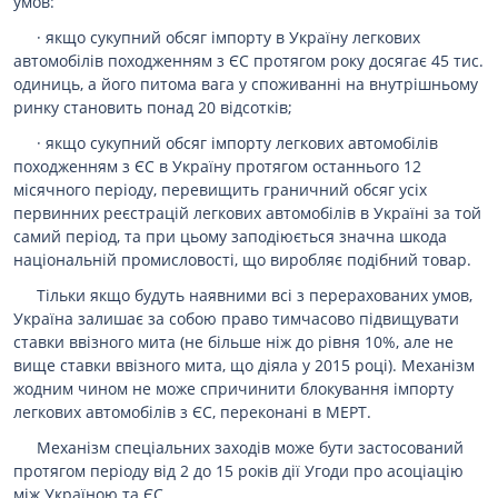
умов:
· якщо сукупний обсяг імпорту в Україну легкових
автомобілів походженням з ЄС протягом року досягає 45 тис.
одиниць, а його питома вага у споживанні на внутрішньому
ринку становить понад 20 відсотків;
· якщо сукупний обсяг імпорту легкових автомобілів
походженням з ЄС в Україну протягом останнього 12
місячного періоду, перевищить граничний обсяг усіх
первинних реєстрацій легкових автомобілів в Україні за той
самий період, та при цьому заподіюється значна шкода
національній промисловості, що виробляє подібний товар.
Тільки якщо будуть наявними всі з перерахованих умов,
Україна залишає за собою право тимчасово підвищувати
ставки ввізного мита (не більше ніж до рівня 10%, але не
вище ставки ввізного мита, що діяла у 2015 році). Механізм
жодним чином не може спричинити блокування імпорту
легкових автомобілів з ЄС, переконані в МЕРТ.
Механізм спеціальних заходів може бути застосований
протягом періоду від 2 до 15 років дії Угоди про асоціацію
між Україною та ЄС.