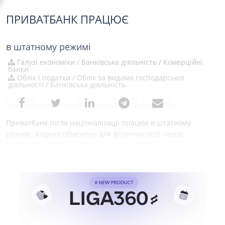
ПРИВАТБАНК ПРАЦЮЄ
в штатному режимі
Галузі економіки
/
Банківська діяльність
/
Комерційні
банки
Облік і податки
/
Облік за видами господарської
діяльності
/
Банківська діяльність
Приватбанк після націоналізації працює в штатному
режимі, жодних обмежень для фізичних осіб немає.
Національний банк обіцяє докласти всіх зусиль, щоб
зміцнити фінустанову.Таку заяву зробив перший заступник
голови НБУ Яків Смолій на прес-конференції в Дніпрі.