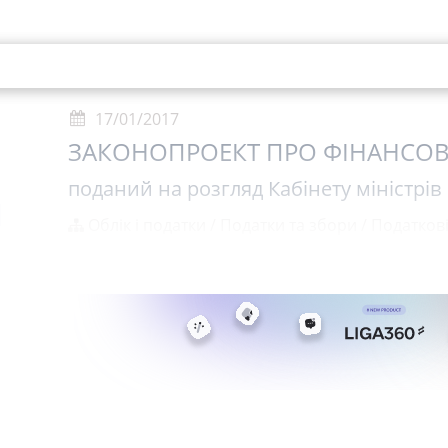
17/01/2017
ЗАКОНОПРОЕКТ ПРО ФІНАНСОВ
поданий на розгляд Кабінету міністрів
Облік і податки
/
Податки та збори
/
Податков
Фінансову поліцію позиціонують як аналітичну с
каральний орган