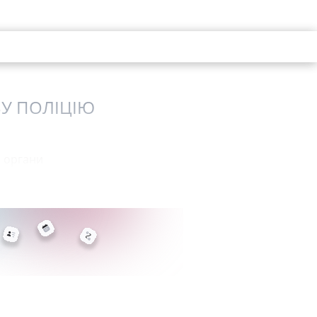
У ПОЛІЦІЮ
і органи
лужбу розслідувань, а не