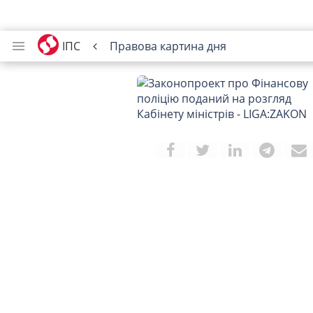
ІПС
Правова картина дня