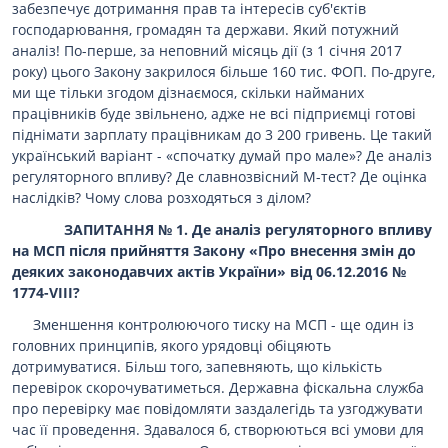
забезпечує дотримання прав та інтересів суб'єктів
господарювання, громадян та держави. Який потужний
аналіз! По-перше, за неповний місяць дії (з 1 січня 2017
року) цього Закону закрилося більше 160 тис. ФОП. По-друге,
ми ще тільки згодом дізнаємося, скільки найманих
працівників буде звільнено, адже не всі підприємці готові
піднімати зарплату працівникам до 3 200 гривень. Це такий
український варіант - «спочатку думай про мале»? Де аналіз
регуляторного впливу? Де славнозвісний М-тест? Де оцінка
наслідків? Чому слова розходяться з ділом?
ЗАПИТАННЯ № 1. Де аналіз регуляторного впливу
на МСП після прийняття Закону «Про внесення змін до
деяких законодавчих актів України» від 06.12.2016 №
1774-VIII?
Зменшення контролюючого тиску на МСП - ще один із
головних принципів, якого урядовці обіцяють
дотримуватися. Більш того, запевняють, що кількість
перевірок скорочуватиметься. Державна фіскальна служба
про перевірку має повідомляти заздалегідь та узгоджувати
час її проведення. Здавалося б, створюються всі умови для