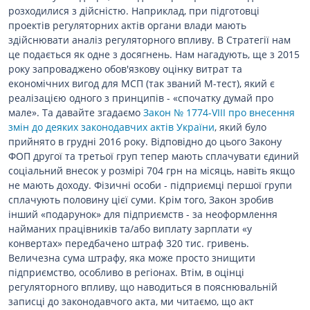
розходилися з дійсністю. Наприклад, при підготовці
проектів регуляторних актів органи влади мають
здійснювати аналіз регуляторного впливу. В Стратегії нам
це подається як одне з досягнень. Нам нагадують, ще з 2015
року запроваджено обов'язкову оцінку витрат та
економічних вигод для МСП (так званий М-тест), який є
реалізацією одного з принципів - «спочатку думай про
мале». Та давайте згадаємо
Закон № 1774-VIII про внесення
змін до деяких законодавчих актів України
, який було
прийнято в грудні 2016 року. Відповідно до цього Закону
ФОП другої та третьої груп тепер мають сплачувати єдиний
соціальний внесок у розмірі 704 грн на місяць, навіть якщо
не мають доходу. Фізичні особи - підприємці першої групи
сплачують половину цієї суми. Крім того, Закон зробив
інший «подарунок» для підприємств - за неоформлення
найманих працівників та/або виплату зарплати «у
конвертах» передбачено штраф 320 тис. гривень.
Величезна сума штрафу, яка може просто знищити
підприємство, особливо в регіонах. Втім, в оцінці
регуляторного впливу, що наводиться в пояснювальній
записці до законодавчого акта, ми читаємо, що акт