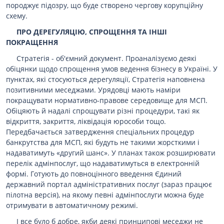
породжує підозру, що буде створено чергову корупційну
схему.
ПРО ДЕРЕГУЛЯЦІЮ, СПРОЩЕННЯ ТА ІНШІ
ПОКРАЩЕННЯ
Стратегія - об'ємний документ. Проаналізуємо деякі
обіцянки щодо спрощення умов ведення бізнесу в Україні. У
пунктах, які стосуються дерегуляції, Стратегія наповнена
позитивними меседжами. Урядовці мають наміри
покращувати нормативно-правове середовище для МСП.
Обіцяють й надалі спрощувати різні процедури, такі як
відкриття, закриття, ліквідація юрособи тощо.
Передбачається затвердження спеціальних процедур
банкрутства для МСП, які будуть не такими жорсткими і
надаватимуть «другий шанс». У планах також розширювати
перелік адмінпослуг, що надаватимуться в електронній
формі. Готують до повноцінного введення Єдиний
державний портал адміністративних послуг (зараз працює
пілотна версія), на якому певні адмінпослуги можна буде
отримувати в автоматичному режимі.
І все було б добре, якби деякі принципові меседжи не