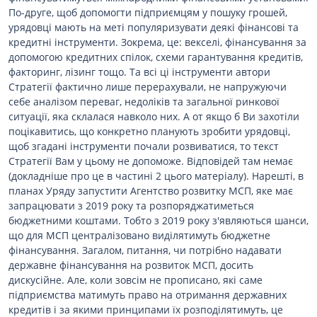
По-друге, щоб допомогти підприємцям у пошуку грошей,
урядовці мають на меті популяризувати деякі фінансові та
кредитні інструменти. Зокрема, це: векселі, фінансування за
допомогою кредитних спілок, схеми гарантування кредитів,
факторинг, лізинг тощо. Та всі ці інструменти автори
Стратегії фактично лише перерахували, не напружуючи
себе аналізом переваг, недоліків та загальної ринкової
ситуації, яка склалася навколо них. А от якщо б Ви захотіли
поцікавитись, що конкретно планують зробити урядовці,
щоб згадані інструменти почали розвиватися, то текст
Стратегії Вам у цьому не допоможе. Відповідей там немає
(докладніше про це в частині 2 цього матеріалу). Нарешті, в
планах Уряду запустити Агентство розвитку МСП, яке має
запрацювати з 2019 року та розпоряджатиметься
бюджетними коштами. Тобто з 2019 року з'являються шанси,
що для МСП централізовано виділятимуть бюджетне
фінансування. Загалом, питання, чи потрібно надавати
державне фінансування на розвиток МСП, досить
дискусійне. Але, коли зовсім не прописано, які саме
підприємства матимуть право на отримання державних
кредитів і за якими принципами їх розподілятимуть, це