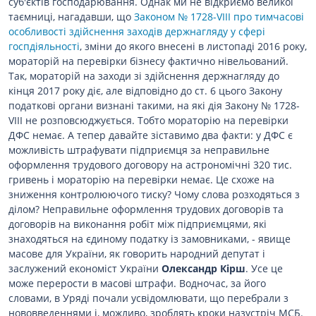
суб'єктів господарювання. Однак ми не відкриємо великої
таємниці, нагадавши, що
Законом № 1728-VIII про тимчасові
особливості здійснення заходів держнагляду у сфері
госпдіяльності
, зміни до якого внесені в листопаді 2016 року,
мораторій на перевірки бізнесу фактично нівельований.
Так, мораторій на заходи зі здійснення держнагляду до
кінця 2017 року діє, але відповідно до ст. 6 цього Закону
податкові органи визнані такими, на які дія Закону № 1728-
VIII не розповсюджується. Тобто мораторію на перевірки
ДФС немає. А тепер давайте зіставимо два факти: у ДФС є
можливість штрафувати підприємця за неправильне
оформлення трудового договору на астрономічні 320 тис.
гривень і мораторію на перевірки немає. Це схоже на
зниження контролюючого тиску? Чому слова розходяться з
ділом? Неправильне оформлення трудових договорів та
договорів на виконання робіт між підприємцями, які
знаходяться на єдиному податку із замовниками, - явище
масове для України, як говорить народний депутат і
заслужений економіст України
Олександр Кірш
. Усе це
може перерости в масові штрафи. Водночас, за його
словами, в Уряді почали усвідомлювати, що перебрали з
нововведеннями і, можливо, зроблять кроки назустріч МСБ.