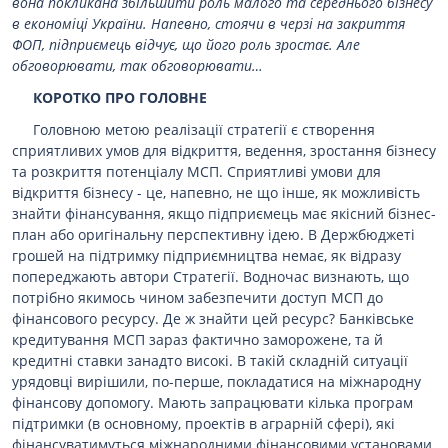
вона покликана збільшити роль малого та середнього бізнесу
в економіці України. Напевно, стоячи в черзі на закриття
ФОП, підприємець відчує, що його роль зростає. Але
обговорювати, так обговорювати…
КОРОТКО ПРО ГОЛОВНЕ
Головною метою реалізації стратегії є створення
сприятливих умов для відкриття, ведення, зростання бізнесу
та розкриття потенціалу МСП. Сприятливі умови для
відкриття бізнесу - це, напевно, не що інше, як можливість
знайти фінансування, якщо підприємець має якісний бізнес-
план або оригінальну перспективну ідею. В Держбюджеті
грошей на підтримку підприємництва немає, як відразу
попереджають автори Стратегії. Водночас визнають, що
потрібно якимось чином забезпечити доступ МСП до
фінансового ресурсу. Де ж знайти цей ресурс? Банківське
кредитування МСП зараз фактично заморожене, та й
кредитні ставки занадто високі. В такій складній ситуації
урядовці вирішили, по-перше, покладатися на міжнародну
фінансову допомогу. Мають запрацювати кілька програм
підтримки (в основному, проектів в аграрній сфері), які
фінансуватимуться міжнародними фінансовими установами.