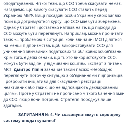
оподаткування. Чіткої тези, що ССО треба скасувати немає.
Нагадаємо, що вимогу скасувати ССО ставить перед
Україною МВФ. Вищі посадові особи України у своїх заявах
поки що дотримуються курсу, що ССО має бути збережена.
Однак у Стратегії достатньо натяків на те, що підходи до
ССО можуть бути переглянуті. Наприклад, можна прочитати
таке: «…проблемою є ситуація, коли звичайні МСП діляться
на менші підприємства, щоб використовувати ССО для
уникнення звичайних податкових та облікових зобов'язань.
Крім того, є деякі ознаки, що ті, хто використовують ССО,
можуть бути задіяні у відмиванні коштів». Експерт з питань
МСП
Дмитро Ляпін
зазначає такий пасаж: «Необхідно
переглянути поточну ситуацію з об'єднаннями підприємців
і розробити ініціативи для скасування реєстрації
неактивних або таких, що не відповідають декларованим
цілям». Проте у Стратегії не прописано чіткого бачення змін
до ССО, якщо вони потрібні. Стратегія породжує лише
здогадки.
ЗАПИТАННЯ № 4. Чи скасовуватимуть спрощену
систему оподаткування?