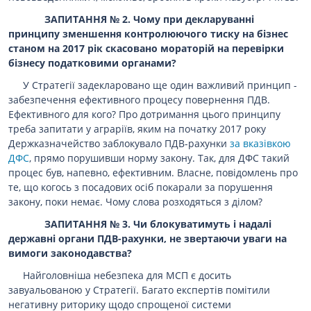
ЗАПИТАННЯ № 2. Чому при декларуванні
принципу зменшення контролюючого тиску на бізнес
станом на 2017 рік скасовано мораторій на перевірки
бізнесу податковими органами?
У Стратегії задекларовано ще один важливий принцип -
забезпечення ефективного процесу повернення ПДВ.
Ефективного для кого? Про дотримання цього принципу
треба запитати у аграріїв, яким на початку 2017 року
Держказначейство заблокувало ПДВ-рахунки
за вказівкою
ДФС
, прямо порушивши норму закону. Так, для ДФС такий
процес був, напевно, ефективним. Власне, повідомлень про
те, що когось з посадових осіб покарали за порушення
закону, поки немає. Чому слова розходяться з ділом?
ЗАПИТАННЯ № 3. Чи блокуватимуть і надалі
державні органи ПДВ-рахунки, не звертаючи уваги на
вимоги законодавства?
Найголовніша небезпека для МСП є досить
завуальованою у Стратегії. Багато експертів помітили
негативну риторику щодо спрощеної системи