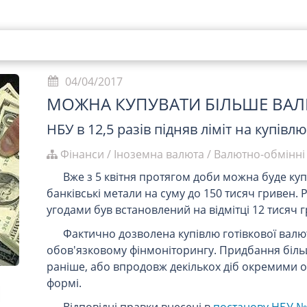
04/04/2017
МОЖНА КУПУВАТИ БІЛЬШЕ ВА
НБУ в 12,5 разів підняв ліміт на купівл
Фінанси
/
Іноземна валюта
/
Валютно-обмінні 
Вже з 5 квітня протягом доби можна буде куп
банківські метали на суму до 150 тисяч гривен. 
угодами був встановлений на відмітці 12 тисяч 
Фактично дозволена купівлю готівкової валют
обов'язковому фінмоніторингу. Придбання біль
раніше, або впродовж декількох діб окремими о
формі.