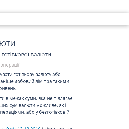
ЛЮТИ
ю готівкової валюти
операції
увати готівкову валюту або
Раніше добовий ліміт за такими
гривень.
и в межах суми, яка не підлягає
ших сум валюти можливе, як і
пераціями, або у безготівковій