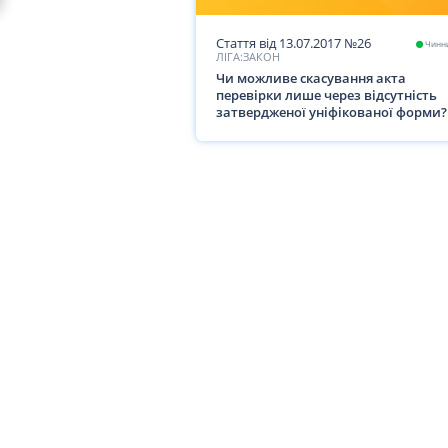
Стаття
від 13.07.2017
№26
Чинн
ЛІГА:ЗАКОН
Чи можливе скасування акта
перевірки лише через відсутність
затвердженої уніфікованої форми?