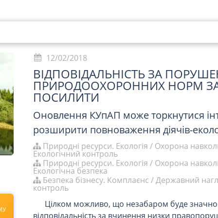
12/02/2018
ВІДПОВІДАЛЬНІСТЬ ЗА ПОРУШ
ПРИРОДООХОРОННИХ НОРМ З
ПОСИЛИТИ
Оновлення КУпАП може торкнутися інт
розширити повноваження діячів-еколо
Природні ресурси. Екологія
/
Охорона навко
Екологічний контроль
Природні ресурси. Екологія
/
Охорона навко
Екологічна безпека
Безпека бізнесу. Комплаєнс
/
Державний нагл
контроль
Цілком можливо, що незабаром буде значно
МУ
відповідальність за вчинення низки правопоруш