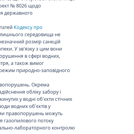
оект № 8026 щодо
ня державного
статей
Кодексу про
олишнього середовища не
незначний розмір санкцій
еки. У зв'язку з цим вони
орушення в сфері водних,
тря, а також вимог
, режим природно-заповідного
равопорушень. Окрема
дійснення обліку забору і
кинутих у водні об'єкти стічних
оди водних об'єктів у
дами правопорушень можуть
я газопилового потоку
тально-лабораторного контролю