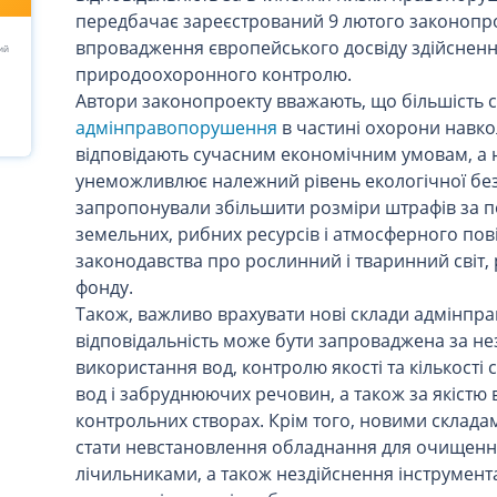
передбачає зареєстрований 9 лютого законопр
впровадження європейського досвіду здійснен
ий
природоохоронного контролю.
Автори законопроекту вважають, що більшість 
адмінправопорушення
в частині охорони навк
відповідають сучасним економічним умовам, а 
унеможливлює належний рівень екологічної безп
запропонували збільшити розміри штрафів за п
земельних, рибних ресурсів і атмосферного пові
законодавства про рослинний і тваринний світ
фонду.
Також, важливо врахувати нові склади адмінп
відповідальність може бути запроваджена за нез
використання вод, контролю якості та кількості с
вод і забруднюючих речовин, а також за якістю в
контрольних створах. Крім того, новими скла
стати невстановлення обладнання для очищенн
лічильниками, а також нездійснення інструмен