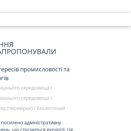
ЕННЯ
АПРОПОНУВАЛИ
ересів промисловості та
гів
лишнього середовища
/
лишнього середовища
/
яд (перевірки)
/
Екологічний
 посилено адміністративну
ень, що стосуються екології. Це