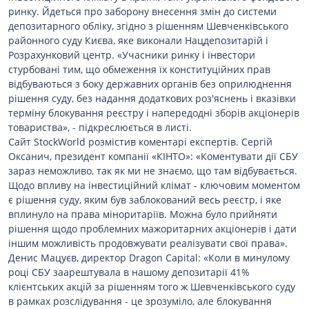
ринку. Йдеться про заборону внесення змін до системи
депозитарного обліку, згідно з рішенням Шевченківського
районного суду Києва, яке виконали Нацдепозитарій і
Розрахунковий центр. «Учасники ринку і інвестори
стурбовані тим, що обмеження їх конституційних прав
відбуваються з боку державних органів без оприлюднення
рішення суду, без надання додаткових роз'яснень і вказівки
терміну блокування реєстру і напередодні зборів акціонерів
товариства», - підкреслюється в листі.
Сайт StockWorld розмістив коментарі експертів. Сергій
Оксанич, президент компанії «КІНТО»: «Коментувати дії СБУ
зараз неможливо, так як ми не знаємо, що там відбувається.
Щодо впливу на інвестиційний клімат - ключовим моментом
є рішення суду, яким був заблокований весь реєстр, і яке
вплинуло на права міноритаріїв. Можна було прийняти
рішення щодо проблемних мажоритарних акціонерів і дати
іншим можливість продовжувати реалізувати свої права».
Денис Мацуєв, директор Dragon Capital: «Коли в минулому
році СБУ заарештувала в нашому депозитарії 41%
клієнтських акцій за рішенням того ж Шевченківського суду
в рамках розслідування - це зрозуміло, але блокування