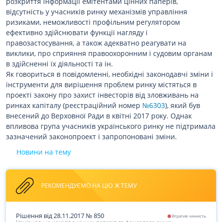
розкриття інформації емітентами цінних паперів,
відсутність у учасників ринку механізмів управління
ризиками, неможливості профільним регулятором
ефективно здійснювати функції нагляду і
правозастосування, а також адекватно реагувати на
виклики, про сприяння правоохоронним і судовим органам
в здійсненні їх діяльності та ін.
Як говориться в повідомленні, необхідні законодавчі зміни і
інструменти для вирішення проблем ринку містяться в
проекті закону про захист інвесторів від зловживань на
ринках капіталу (реєстраційний номер
№6303
), який був
внесений до Верховної Ради в квітні 2017 року. Однак
впливова група учасників українського ринку не підтримала
зазначений законопроект і запропоновані зміни.
Новини на тему
РЕКОМЕНДУЄМО НА ЦЮ Ж ТЕМУ
Рішення
від 28.11.2017
№
850
Втратив чинність