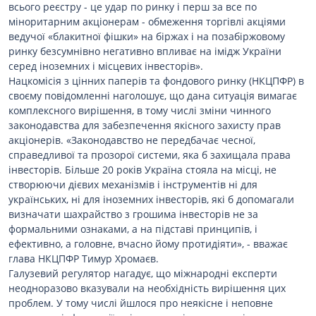
всього реєстру - це удар по ринку і перш за все по
міноритарним акціонерам - обмеження торгівлі акціями
ведучої «блакитної фішки» на біржах і на позабіржовому
ринку безсумнівно негативно впливає на імідж України
серед іноземних і місцевих інвесторів».
Нацкомісія з цінних паперів та фондового ринку (НКЦПФР) в
своєму повідомленні наголошує, що дана ситуація вимагає
комплексного вирішення, в тому числі зміни чинного
законодавства для забезпечення якісного захисту прав
акціонерів. «Законодавство не передбачає чесної,
справедливої та прозорої системи, яка б захищала права
інвесторів. Більше 20 років Україна стояла на місці, не
створюючи дієвих механізмів і інструментів ні для
українських, ні для іноземних інвесторів, які б допомагали
визначати шахрайство з грошима інвесторів не за
формальними ознаками, а на підставі принципів, і
ефективно, а головне, вчасно йому протидіяти», - вважає
глава НКЦПФР Тимур Хромаєв.
Галузевий регулятор нагадує, що міжнародні експерти
неодноразово вказували на необхідність вирішення цих
проблем. У тому числі йшлося про неякісне і неповне