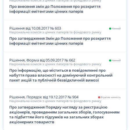
Національна комісія з цінних паперів та фондового ринку
Про внесення змін до Положення про розкриття
інформації емітентами цінних паперів
Рішення
від 10.08.2017
№
603
Чинний
Національна комісія з цінних паперів та фондового ринку
Про затвердження Змін до Положення про розкриття
інформації емітентами цінних паперів
Рішення, Форма
від 05.09.2017
№
662
Чинний
Національна комісія з цінних паперів та фондового ринку
Про інформацію, що міститься в повідомленні про
набуття права власності на домінуючий контрольний
пакет акцій та публічній безвідкличній вимозі
Рішення, Порядок
від 19.12.2017
№
904
Втратив чинність
Національна комісія з цінних паперів та фондового ринку
Про затвердження Порядку нагляду за реєстрацією
акціонерів, проведенням загальних зборів, голосуванням
та підбиттям його підсумків на загальних зборах
акціонерних товариств