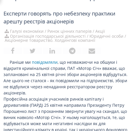
Експерти говорять про небезпеку практики
арешту реєстрів акціонерів
Галузі економіки
/
Ринок цінних паперів
/
Акції
Організація господарської діяльності
/
Юридичні особи
/
Акціонерне товариство. Холдингові компанії
Раніше ми
повідомляли
, що незважаючи на обшуки і
відкритя кримінальної справи, ПАТ «Мотор Січ» вважає, що
заплановані на 25 квітня річні збори акціонерів відбудуться.
Але цього не сталося - як повідомили на підприємстві, збори
не відбулися через ненадання реєстратором реєстру
акціонерів.
Професійна асоціація учасників ринків капіталу і
деривативів (ПАРД) 25 квітня направила Президенту Петру
Порошенко лист з проханням звернути увагу на скандал, що
виник навколо «Мотор Січі». У ньому наголошується, те, що
відбувається може мати негативні наслідки як для
інвестиційного клімату в країні, так і українського фондового