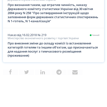
Про визнання таким, що втратив чинність, наказу
Державного комітету статистики України від 30 квітня
2004 року N 258 "Про затвердження інструкцій щодо
заповнення форм державних статистичних спостережень
N 1-готель, N 1-каналізація"
Наказ
від 16.02.2018
№
219
Чинний
Міністерство економічного розвитку і торгівлі України
Про внесення зміни до складу комісії із встановлення
категорій готелям та іншим об'єктам, що призначаються
для надання послуг з тимчасового розміщення
(проживання)