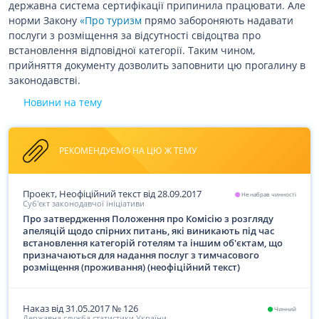
державна система сертифікації припинила працювати. Але
норми Закону
«Про туризм
прямо забороняють надавати
послуги з розміщення за відсутності свідоцтва про
встановлення відповідної категорії. Таким чином,
прийняття документу дозволить заповнити цю прогалину в
законодавстві.
Новини на тему
РЕКОМЕНДУЄМО НА ЦЮ Ж ТЕМУ
Проект, Неофіційний текст
від 28.09.2017
Не набрав чинності
Суб'єкт законодавчої ініціативи
Про затвердження Положення про Комісію з розгляду
апеляцій щодо спірних питань, які виникають під час
встановлення категорій готелям та іншим об'єктам, що
призначаються для надання послуг з тимчасового
розміщення (проживання) (неофіційний текст)
Наказ
від 31.05.2017
№
126
Чинний
Державна служба статистики України