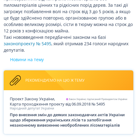
пиломатеріалів цінних та рідкісних порід дерев. За такі дії
загрожує позбавлення волі на строк від 3 до 5 років, а якщо
це буде здійснено повторно, організованою групою або в
особливо великому розмірі, сісти в тюрму можна на строк до
12 років з конфіскацією майна.
Такі нововведення передбачені законом на базі
законопроекту № 5495
, який отримав 234 голоси народних
депутатів.
Новини на тему
РЕКОМЕНДУЄМО НА ЦЮ Ж ТЕМУ
Проект Закону України,
Закон України; підписаний Президентом України
Карта проходження проекту
від 06.09.2018
№
5495
Народний депутат України
Про внесення змін до деяких законодавчих актів України
щодо збереження українських лісів та запобігання
незаконному вивезенню необроблених лісоматеріалів