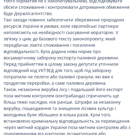
тобто норматив не є накопичувальним). Відслідковувати
обсяги споживання і контролювати дотримання обмеження
буде Держлісагентство.
Такі заходи повинні забезпечити збереження природних
ресурсів України в умовах, коли європейські партнери
наполягають на необхідності скасування мораторію. У
зв'язку з цим, до базового тексту законопроекту, який
передбачає ліміти споживання і посилення
відповідальності, була додана нова норма про
восьмирічному заборону експорту паливної деревини.
Перед прийняттям в цілому закону депутати уточнили
відповідний код УКТЗЕД для того, щоб під заборону
потрапили не пелети або паливні гранули, які вже є
продуктом переробки, а саме паливна деревина.
Також, незаконна вирубка лісу і подальший його експорт
поза митним контролем (контрабанда) спричинить ще
більш тяжкі наслідки, ніж раніше. Штрафи за незаконну
вирубку, пошкодження та знищення лісових культур і
молодняка були збільшені в кілька разів. Крім того,
встановлено кримінальну відповідальність за переміщення
через митний кордон України поза митним контролем або з
приховуванням від контролю лісоматеріалів або