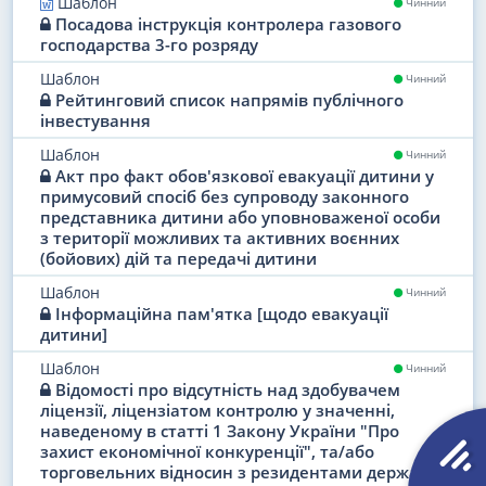
Шаблон
Чинний
Пенсії, соціальні виплати
Посадова інструкція контролера газового
господарства 3-го розряду
Галузі економіки
Шаблон
Чинний
Рейтинговий список напрямів публічного
Митниця та ЗЕД
інвестування
Міжнародні відносини
Шаблон
Чинний
Акт про факт обов'язкової евакуації дитини у
примусовий спосіб без супроводу законного
Безпека бізнесу. Комплаєнс
представника дитини або уповноваженої особи
з території можливих та активних воєнних
Адвокатура. Нотаріат. Юстиція
(бойових) дій та передачі дитини
Судова система та судочинство
Шаблон
Чинний
Інформаційна пам'ятка [щодо евакуації
дитини]
Державний устрій
Шаблон
Чинний
Бюджетні відносини
Відомості про відсутність над здобувачем
ліцензії, ліцензіатом контролю у значенні,
Захист держави та правопорядок
наведеному в статті 1 Закону України "Про
захист економічної конкуренції", та/або
торговельних відносин з резидентами держав,
Природні ресурси. Екологія