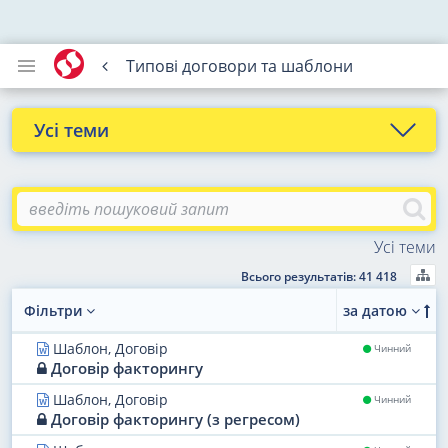
Типові договори та шаблони
Усі теми
Воєнний стан
Організація господарської діяльності
Усі теми
Власність. Нерухомість
Всього результатів: 41 418
Договори
Фільтри
за датою
Фінанси
Шаблон, Договір
Чинний
Договір факторингу
Персонал
Шаблон, Договір
Чинний
Договір факторингу (з регресом)
Облік і податки