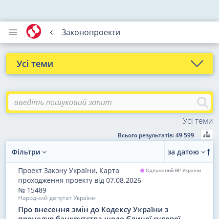
Законопроекти
Усі теми
Воєнний стан
Організація господарської діяльності
Усі теми
Власність. Нерухомість
Всього результатів: 49 599
Договори
Фільтри
за датою
Фінанси
Проект Закону України, Карта
Одержаний ВР України
проходження проекту
від 07.08.2026
Персонал
№ 15489
Народний депутат України
Облік і податки
Про внесення змін до Кодексу України з
процедур банкрутства щодо Єдиної судової