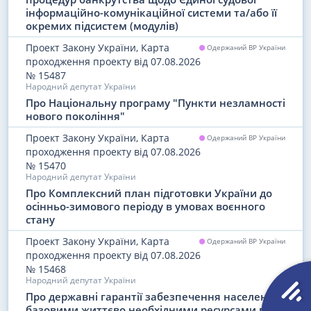
Пенсії, соціальні виплати
інформаційно-комунікаційної системи та/або її
окремих підсистем (модулів)
Галузі економіки
Проект Закону України, Карта
Одержаний ВР України
проходження проекту
від 07.08.2026
Митниця та ЗЕД
№ 15487
Народний депутат України
Міжнародні відносини
Про Національну програму "Пункти незламності
нового покоління"
Безпека бізнесу. Комплаєнс
Проект Закону України, Карта
Одержаний ВР України
проходження проекту
від 07.08.2026
Адвокатура. Нотаріат. Юстиція
№ 15470
Народний депутат України
Судова система та судочинство
Про Комплексний план підготовки України до
осінньо-зимового періоду в умовах воєнного
Державний устрій
стану
Проект Закону України, Карта
Бюджетні відносини
Одержаний ВР України
проходження проекту
від 07.08.2026
№ 15468
Захист держави та правопорядок
Народний депутат України
Про державні гарантії забезпечення населення
Природні ресурси. Екологія
базовими життєво необхідними ресурсами під