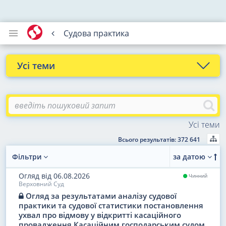
Судова практика
Усі теми
Судоустрій
Виконавча система
Усі теми
Судові прецеденти
Всього результатів: 372 641
Конституційне провадження
Фільтри
за датою
Практика Європейського суду з прав людини
Огляд
від 06.08.2026
Чинний
Верховний Суд
Правові позиції
Огляд за результатами аналізу судової
практики та судової статистики постановлення
Узагальнююча практика
ухвал про відмову у відкритті касаційного
провадження Касаційним господарським судом