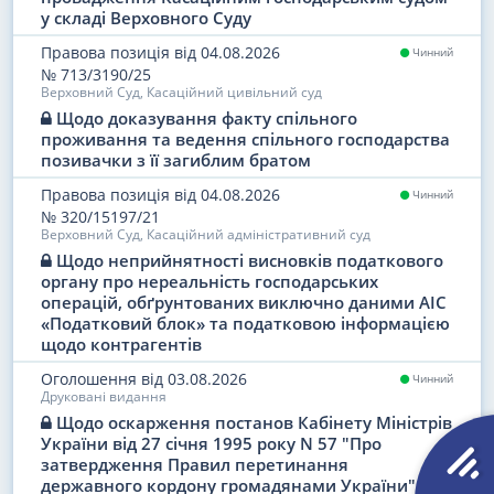
у складі Верховного Суду
Правова позиція
від 04.08.2026
Чинний
№ 713/3190/25
Верховний Суд, Касаційний цивільний суд
Щодо доказування факту спільного
проживання та ведення спільного господарства
позивачки з її загиблим братом
Правова позиція
від 04.08.2026
Чинний
№ 320/15197/21
Верховний Суд, Касаційний адміністративний суд
Щодо неприйнятності висновків податкового
органу про нереальність господарських
операцій, обґрунтованих виключно даними АІС
«Податковий блок» та податковою інформацією
щодо контрагентів
Оголошення
від 03.08.2026
Чинний
Друковані видання
Щодо оскарження постанов Кабінету Міністрів
України від 27 січня 1995 року N 57 "Про
затвердження Правил перетинання
державного кордону громадянами України" та