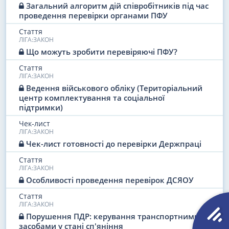
Загальний алгоритм дій співробітників під час
Органи захисту бізнесу
проведення перевірки органами ПФУ
Стаття
ЛІГА:ЗАКОН
Що можуть зробити перевіряючі ПФУ?
Стаття
ЛІГА:ЗАКОН
Ведення військового обліку (Територіальний
центр комплектування та соціальної
підтримки)
Чек-лист
ЛІГА:ЗАКОН
Чек-лист готовності до перевірки Держпраці
Стаття
ЛІГА:ЗАКОН
Особливості проведення перевірок ДСЯОУ
Стаття
ЛІГА:ЗАКОН
Порушення ПДР: керування транспортними
засобами у стані сп'яніння