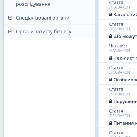
Стаття
розслідування
ЛІГА:ЗАКОН
Загальний
Спеціалізовані органи
Стаття
ЛІГА:ЗАКОН
Органи захисту бізнесу
Що можуть
Чек-лист
ЛІГА:ЗАКОН
Чек-лист 
Стаття
ЛІГА:ЗАКОН
Особливос
Стаття
ЛІГА:ЗАКОН
Порушення
Стаття
ЛІГА:ЗАКОН
Питання к
Стаття