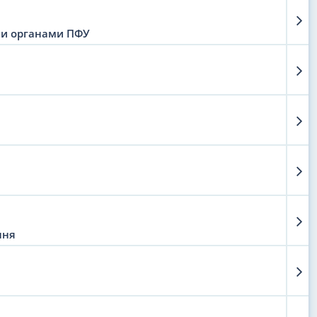
рки органами ПФУ
ння