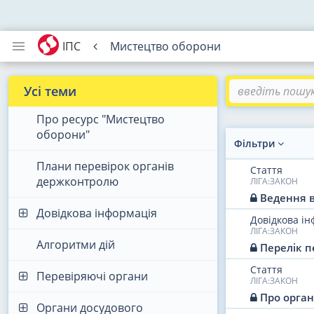
ІПС
Мистецтво оборони
Усі теми
Про ресурс "Мистецтво
оборони"
Фільтри
Плани перевірок органів
Стаття
держконтролю
ЛІГА:ЗАКОН
Ведення в
Довідкова інформація
Довідкова і
ЛІГА:ЗАКОН
Алгоритми дій
Перелік п
Стаття
Перевіряючі органи
ЛІГА:ЗАКОН
Про орган
Органи досудового