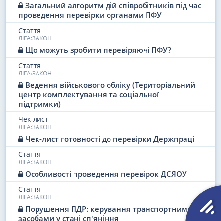
Загальний алгоритм дій співробітників під час
Органи захисту бізнесу
проведення перевірки органами ПФУ
Стаття
ЛІГА:ЗАКОН
Що можуть зробити перевіряючі ПФУ?
Стаття
ЛІГА:ЗАКОН
Ведення військового обліку (Територіальний
центр комплектування та соціальної
підтримки)
Чек-лист
ЛІГА:ЗАКОН
Чек-лист готовності до перевірки Держпраці
Стаття
ЛІГА:ЗАКОН
Особливості проведення перевірок ДСЯОУ
Стаття
ЛІГА:ЗАКОН
Порушення ПДР: керування транспортними
засобами у стані сп'яніння